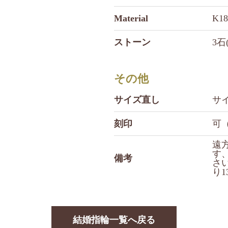
Material
K1
ストーン
3石(
その他
サイズ直し
サ
刻印
可
遠
す
備考
さ
り
結婚指輪一覧へ戻る