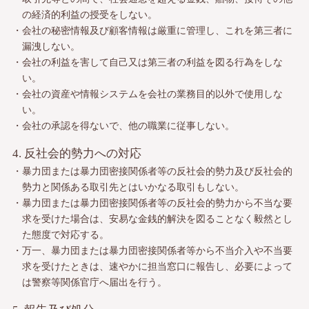
の経済的利益の授受をしない。
・会社の秘密情報及び顧客情報は厳重に管理し、これを第三者に
漏洩しない。
・会社の利益を害して自己又は第三者の利益を図る行為をしな
い。
・会社の資産や情報システムを会社の業務目的以外で使用しな
い。
・会社の承認を得ないで、他の職業に従事しない。
4. 反社会的勢力への対応
・暴力団または暴力団密接関係者等の反社会的勢力及び反社会的
勢力と関係ある取引先とはいかなる取引もしない。
・暴力団または暴力団密接関係者等の反社会的勢力から不当な要
求を受けた場合は、安易な金銭的解決を図ることなく
毅然とし
た態度で対応する。
・万一、暴力団または暴力団密接関係者等から不当介入や不当要
求を受けたときは、速やかに担当窓口に報告し、
必要によって
は警察等関係官庁へ届出を行う。