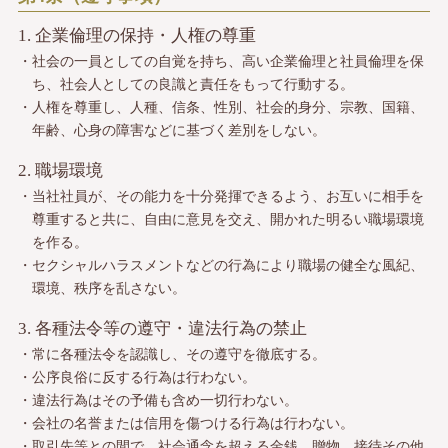
1. 企業倫理の保持・人権の尊重
・社会の一員としての自覚を持ち、高い企業倫理と社員倫理を保
ち、社会人としての良識と責任をもって行動する。
・人権を尊重し、人種、信条、性別、社会的身分、宗教、国籍、
年齢、心身の障害などに基づく差別をしない。
2. 職場環境
・当社社員が、その能力を十分発揮できるよう、お互いに相手を
尊重すると共に、自由に意見を交え、開かれた明るい職場環境
を作る。
・セクシャルハラスメントなどの行為により職場の健全な風紀、
環境、秩序を乱さない。
3. 各種法令等の遵守・違法行為の禁止
・常に各種法令を認識し、その遵守を徹底する。
・公序良俗に反する行為は行わない。
・違法行為はその予備も含め一切行わない。
・会社の名誉または信用を傷つける行為は行わない。
・取引先等との間で、社会通念を超える金銭、贈物、接待その他