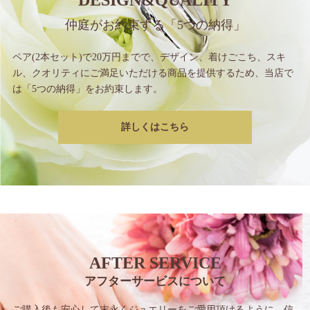
DESIGN&QUALITY
仲庭がお約束する
「5つの納得」
ペア(2本セット)で20万円までで、
デザイン、着けごこち、スキ
ル、クオリティに
ご満足いただける商品を提供するため、
当店で
は「5つの納得」をお約束します。
詳しくはこちら
AFTER SERVICE
アフターサービスについて
ご購入後も安心して末永くジュエリーをご愛用
頂けるように、信