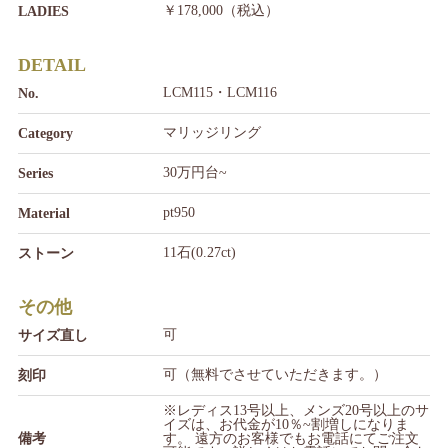
￥178,000（税込）
LADIES
DETAIL
LCM115・LCM116
No.
マリッジリング
Category
30万円台~
Series
pt950
Material
11石(0.27ct)
ストーン
その他
可
サイズ直し
可（無料でさせていただきます。）
刻印
※レディス13号以上、メンズ20号以上のサ
イズは、お代金が10％~割増しになりま
備考
す。 遠方のお客様でもお電話にてご注文