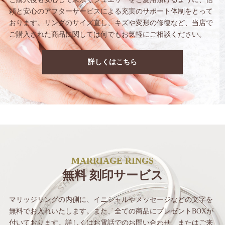
頼と安心のアフターサービス
による充実のサポート体制をとって
おります。
リングのサイズ直し、キズや変形の修復など、
当店で
ご購入された商品に関しては
何でもお気軽にご相談ください。
詳しくはこちら
MARRIAGE RINGS
無料 刻印サービス
マリッジリングの内側に、イニシャルや
メッセージなどの文字を
無料でお入れいたします。
また、全ての商品にプレゼントBOXが
付いて
おります。詳しくはお電話でのお問い合わせ、
またはご来