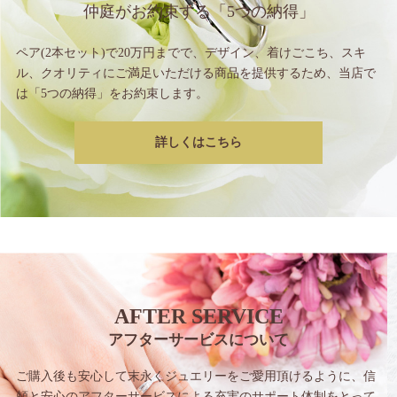
仲庭がお約束する
「5つの納得」
ペア(2本セット)で20万円までで、
デザイン、着けごこち、スキ
ル、クオリティに
ご満足いただける商品を提供するため、
当店で
は「5つの納得」をお約束します。
詳しくはこちら
AFTER SERVICE
アフターサービスについて
ご購入後も安心して末永くジュエリーをご愛用
頂けるように、信
頼と安心のアフターサービス
による充実のサポート体制をとって