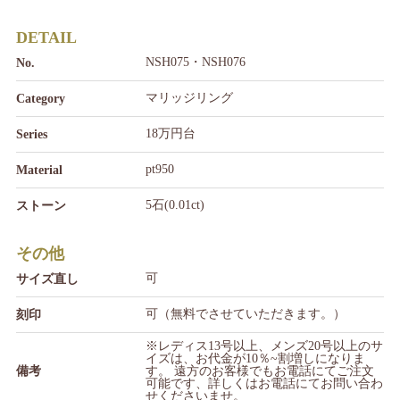
DETAIL
NSH075・NSH076
No.
マリッジリング
Category
18万円台
Series
pt950
Material
5石(0.01ct)
ストーン
その他
可
サイズ直し
可（無料でさせていただきます。）
刻印
※レディス13号以上、メンズ20号以上のサ
イズは、お代金が10％~割増しになりま
備考
す。 遠方のお客様でもお電話にてご注文
可能です、詳しくはお電話にてお問い合わ
せくださいませ。