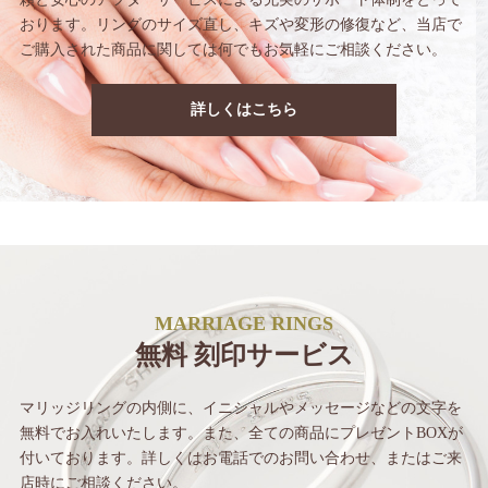
おります。
リングのサイズ直し、キズや変形の修復など、
当店で
ご購入された商品に関しては
何でもお気軽にご相談ください。
詳しくはこちら
MARRIAGE RINGS
無料 刻印サービス
マリッジリングの内側に、イニシャルや
メッセージなどの文字を
無料でお入れいたします。
また、全ての商品にプレゼントBOXが
付いて
おります。詳しくはお電話でのお問い合わせ、
またはご来
店時にご相談ください。