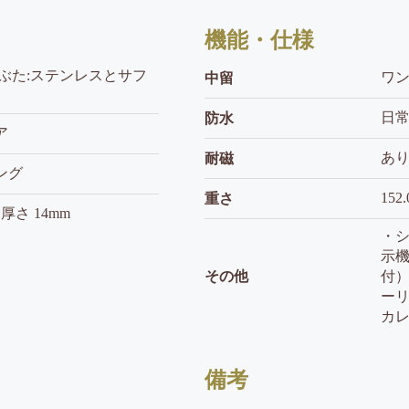
機能・仕様
ぶた:ステンレスとサフ
ワ
中留
日常
防水
ア
あ
耐磁
ング
152.
重さ
m 厚さ 14mm
・シ
示機
その他
付）
ーリ
カ
備考