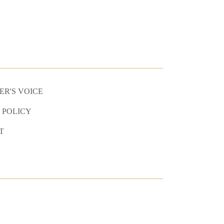
R'S VOICE
 POLICY
T
）