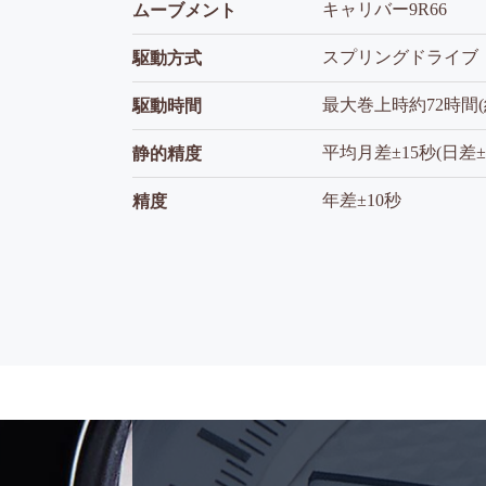
キャリバー9R66
ムーブメント
スプリングドライブ
駆動方式
最大巻上時約72時間(
駆動時間
平均月差±15秒(日差±
静的精度
年差±10秒
精度