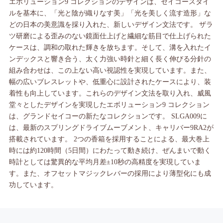
エボリューション9 コレクションのデザインは、セイコースタイ
ルを基本に、「光と陰が織りなす美」「光を美しく流す造形」な
どの日本の美意識を採り入れた、新しいデザイン文法です。 ザラ
ツ研磨による歪みのない鏡面仕上げと繊細な筋目で仕上げられた
ケースは、調和の取れた輝きを放ちます。そして、溝を入れたイ
ンデックスと響き合う、太く力強い時針と細く長く伸びる分針の
組み合わせは、この上ない高い視認性を実現しています。また、
幅の広いブレスレットや、低重心に設計されたケースにより、装
着性も向上しています。これらのデザイン文法を取り入れ、威風
堂々としたデザインを実現したエボリューション9 コレクション
は、グランドセイコーの新たなコレクションです。 SLGA009に
は、最新のスプリングドライブムーブメント、キャリバー9RA2が
搭載されています。 2つの香箱を採用することによる、最大巻上
時には約120時間（5日間）にわたって動き続け、ぜんまいで動く
時計としては驚異的な平均月差±10秒の高精度を実現していま
す。また、オフセットマジックレバーの採用により薄型化にも成
功しています。