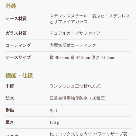
外装
ステンレススチール 裏ぶた：ステンレス
ケース材質
とサファイアガラス
ガラス材質
デュアルカーブサファイア
コーティング
内面無反射コーティング
ケースサイズ
横 40.0mm 縦 47.9mm 厚さ 11.8mm
機能・仕様
中留
ワンプッシュ三つ折れ方式
防水
日常生活用強化防水（10気圧）
耐磁
あり
重さ
176 g
ねじロック式りゅうず パワーリザーブ表