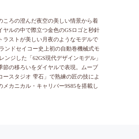
のころの澄んだ夜空の美しい情景から着
イヤルの中で際立つ金色のGSロゴと秒針
トラストが美しい月夜のようなモデルで
たグランドセイコー史上初の自動巻機械式モ
アレンジした「62GS現代デザインモデル」
季節の移ろいをダイヤルで表現。ムーブ
コースタジオ 雫石」で熟練の匠の技によ
のメカニカル・キャリバー9S85を搭載し