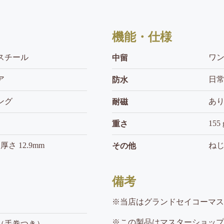
機能・仕様
スチール
ワ
中留
ア
日常
防水
ング
あ
耐磁
155 
重さ
m 厚さ 12.9mm
ねじ
その他
備考
※当店はグランドセイコーマス
※この製品はマスターショップ
（手巻つき）