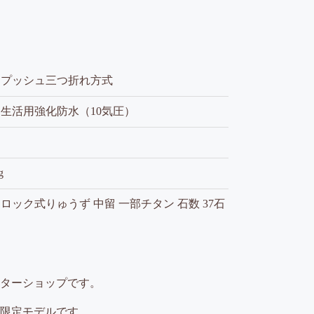
ンプッシュ三つ折れ方式
生活用強化防水（10気圧）
り
g
ロック式りゅうず 中留 一部チタン 石数 37石
ターショップです。
限定モデルです。