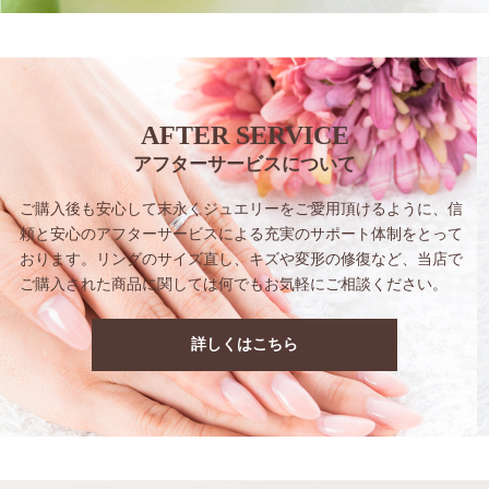
AFTER SERVICE
アフターサービスについて
ご購入後も安心して末永くジュエリーをご愛用
頂けるように、信
頼と安心のアフターサービス
による充実のサポート体制をとって
おります。
リングのサイズ直し、キズや変形の修復など、
当店で
ご購入された商品に関しては
何でもお気軽にご相談ください。
詳しくはこちら