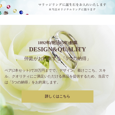
1892年(明治25年)創業
DESIGN&QUALITY
仲庭がお約束する
「5つの納得」
ペア(2本セット)で20万円までで、
デザイン、着けごこち、スキ
ル、クオリティに
ご満足いただける商品を提供するため、
当店で
は「5つの納得」をお約束します。
詳しくはこちら