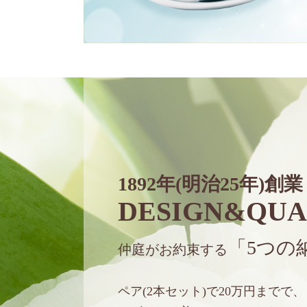
1892年(明治25年)創業
DESIGN&QUA
「5つの
仲庭がお約束する
ペア(2本セット)で20万円までで、