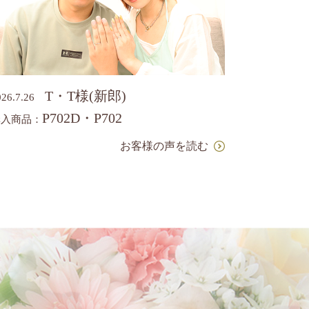
T・T様(新郎)
026.7.26
P702D・P702
購入商品：
お客様の声を読む