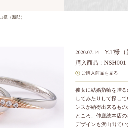
Y.T様（新郎）
Y.T様
2020.07.14
NSH001
購入商品：
ご購入商品を見る
彼女に結婚指輪を贈る
してみたりして探して
ンスが納得出来るもの
ところ、仲庭總本店の
デザインも沢山出てい