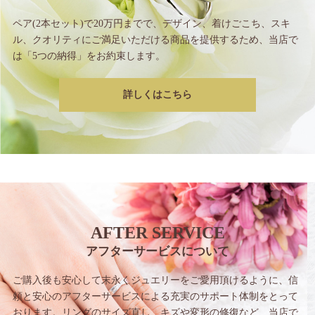
ペア(2本セット)で20万円までで、
デザイン、着けごこち、スキ
ル、クオリティに
ご満足いただける商品を提供するため、
当店で
は「5つの納得」をお約束します。
詳しくはこちら
AFTER SERVICE
アフターサービスについて
ご購入後も安心して末永くジュエリーをご愛用
頂けるように、信
頼と安心のアフターサービス
による充実のサポート体制をとって
おります。
リングのサイズ直し、キズや変形の修復など、
当店で