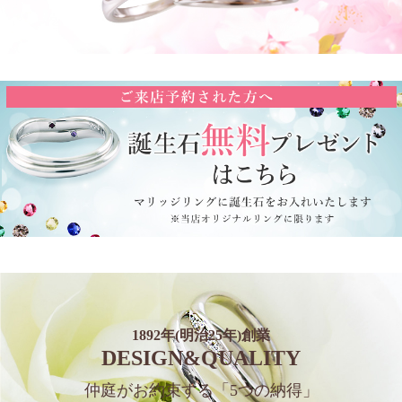
1892年(明治25年)創業
DESIGN&QUALITY
仲庭がお約束する
「5つの納得」