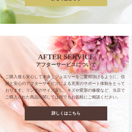
AFTER SERVICE
アフターサービスについて
ご購入後も安心して末永くジュエリーをご愛用
頂けるように、信
頼と安心のアフターサービス
による充実のサポート体制をとって
おります。
リングのサイズ直し、キズや変形の修復など、
当店で
ご購入された商品に関しては
何でもお気軽にご相談ください。
詳しくはこちら