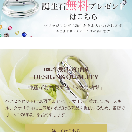
1892年(明治25年)創業
DESIGN&QUALITY
仲庭がお約束する
「5つの納得」
ペア(2本セット)で20万円までで、
デザイン、着けごこち、スキ
ル、クオリティに
ご満足いただける商品を提供するため、
当店で
は「5つの納得」をお約束します。
詳しくはこちら