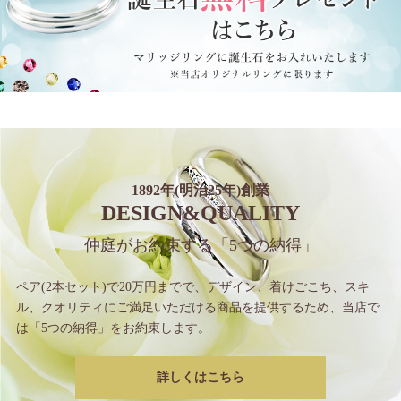
1892年(明治25年)創業
DESIGN&QUALITY
仲庭がお約束する
「5つの納得」
ペア(2本セット)で20万円までで、
デザイン、着けごこち、スキ
ル、クオリティに
ご満足いただける商品を提供するため、
当店で
は「5つの納得」をお約束します。
詳しくはこちら