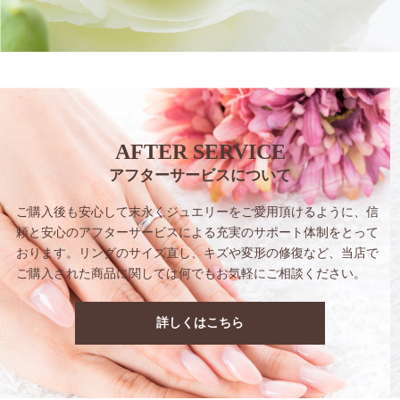
AFTER SERVICE
アフターサービスについて
ご購入後も安心して末永くジュエリーをご愛用
頂けるように、信
頼と安心のアフターサービス
による充実のサポート体制をとって
おります。
リングのサイズ直し、キズや変形の修復など、
当店で
ご購入された商品に関しては
何でもお気軽にご相談ください。
詳しくはこちら