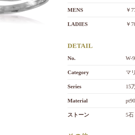
MENS
￥7
LADIES
￥7
DETAIL
No.
W-
Category
マ
Series
15
Material
pt9
ストーン
5石