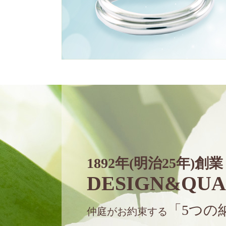
1892年(明治25年)創業
DESIGN&QUA
「5つの
仲庭がお約束する