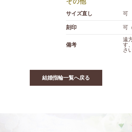
その他
サイズ直し
可
刻印
可
遠
備考
す
さ
結婚指輪一覧へ戻る