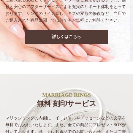
頼と安心のアフターサービス
による充実のサポート体制をとって
おります。
リングのサイズ直し、キズや変形の修復など、
当店で
ご購入された商品に関しては
何でもお気軽にご相談ください。
詳しくはこちら
MARRIAGE RINGS
無料 刻印サービス
マリッジリングの内側に、イニシャルや
メッセージなどの文字を
無料でお入れいたします。
また、全ての商品にプレゼントBOXが
付いて
おります。詳しくはお電話でのお問い合わせ、
またはご来