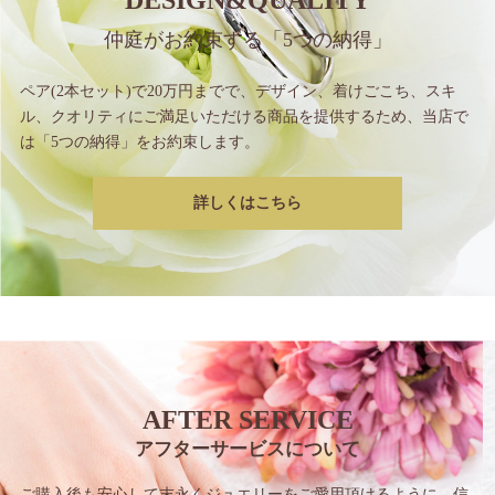
DESIGN&QUALITY
仲庭がお約束する
「5つの納得」
ペア(2本セット)で20万円までで、
デザイン、着けごこち、スキ
ル、クオリティに
ご満足いただける商品を提供するため、
当店で
は「5つの納得」をお約束します。
詳しくはこちら
AFTER SERVICE
アフターサービスについて
ご購入後も安心して末永くジュエリーをご愛用
頂けるように、信