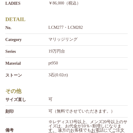
￥86,000（税込）
LADIES
DETAIL
LCM277・LCM282
No.
マリッジリング
Category
19万円台
Series
pt950
Material
3石(0.02ct)
ストーン
その他
可
サイズ直し
可（無料でさせていただきます。）
刻印
※レディス13号以上、メンズ20号以上のサ
イズは、お代金が10％~割増しになりま
備考
す。 遠方のお客様でもお電話にてご注文