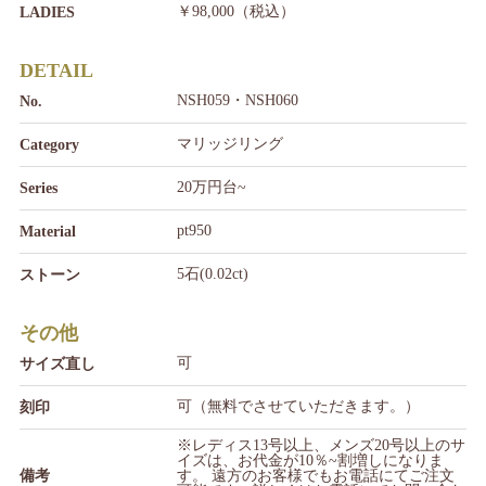
￥98,000（税込）
LADIES
DETAIL
NSH059・NSH060
No.
マリッジリング
Category
20万円台~
Series
pt950
Material
5石(0.02ct)
ストーン
その他
可
サイズ直し
可（無料でさせていただきます。）
刻印
※レディス13号以上、メンズ20号以上のサ
イズは、お代金が10％~割増しになりま
備考
す。 遠方のお客様でもお電話にてご注文