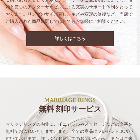
頼と安心のアフターサービス
による充実のサポート体制をとって
おります。
リングのサイズ直し、キズや変形の修復など、
当店で
ご購入された商品に関しては
何でもお気軽にご相談ください。
詳しくはこちら
MARRIAGE RINGS
無料 刻印サービス
マリッジリングの内側に、イニシャルや
メッセージなどの文字を
無料でお入れいたします。
また、全ての商品にプレゼントBOXが
付いて
おります。詳しくはお電話でのお問い合わせ、
またはご来