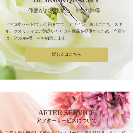
DESIGN&QUALITY
仲庭がお約束する
「5つの納得」
ペア(2本セット)で20万円までで、
デザイン、着けごこち、スキ
ル、クオリティに
ご満足いただける商品を提供するため、
当店で
は「5つの納得」をお約束します。
詳しくはこちら
AFTER SERVICE
アフターサービスについて
ご購入後も安心して末永くジュエリーをご愛用
頂けるように、信