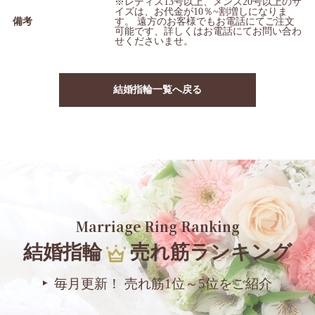
※レディス13号以上、メンズ20号以上のサ
イズは、お代金が10％~割増しになりま
備考
す。 遠方のお客様でもお電話にてご注文
可能です、詳しくはお電話にてお問い合わ
せくださいませ。
結婚指輪一覧へ戻る
Marriage Ring Ranking
結婚指輪
売れ筋ランキング
毎月更新！ 売れ筋1位～5位をご紹介