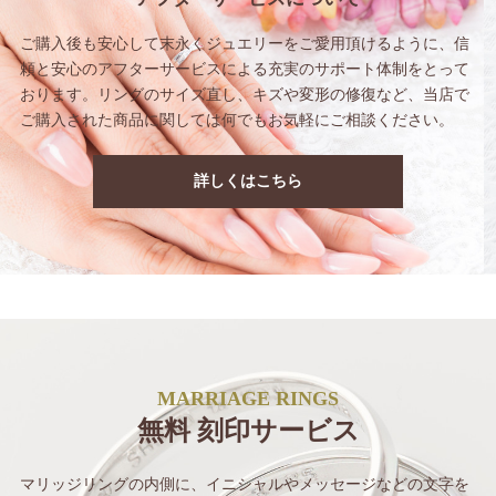
ご購入後も安心して末永くジュエリーをご愛用
頂けるように、信
頼と安心のアフターサービス
による充実のサポート体制をとって
おります。
リングのサイズ直し、キズや変形の修復など、
当店で
ご購入された商品に関しては
何でもお気軽にご相談ください。
詳しくはこちら
MARRIAGE RINGS
無料 刻印サービス
マリッジリングの内側に、イニシャルや
メッセージなどの文字を