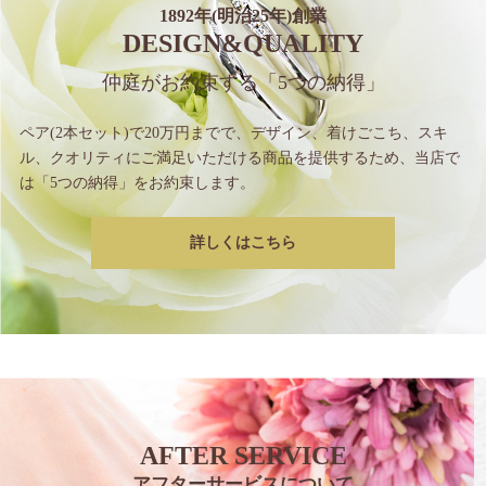
1892年(明治25年)創業
DESIGN&QUALITY
仲庭がお約束する
「5つの納得」
ペア(2本セット)で20万円までで、
デザイン、着けごこち、スキ
ル、クオリティに
ご満足いただける商品を提供するため、
当店で
は「5つの納得」をお約束します。
詳しくはこちら
AFTER SERVICE
アフターサービスについて