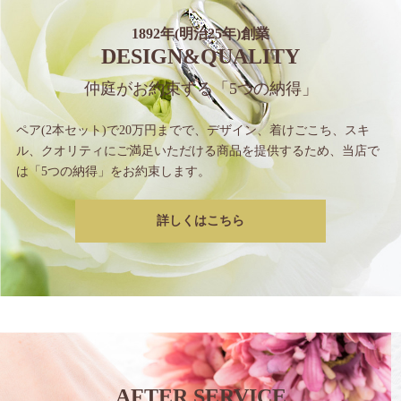
1892年(明治25年)創業
DESIGN&QUALITY
仲庭がお約束する
「5つの納得」
ペア(2本セット)で20万円までで、
デザイン、着けごこち、スキ
ル、クオリティに
ご満足いただける商品を提供するため、
当店で
は「5つの納得」をお約束します。
詳しくはこちら
AFTER SERVICE