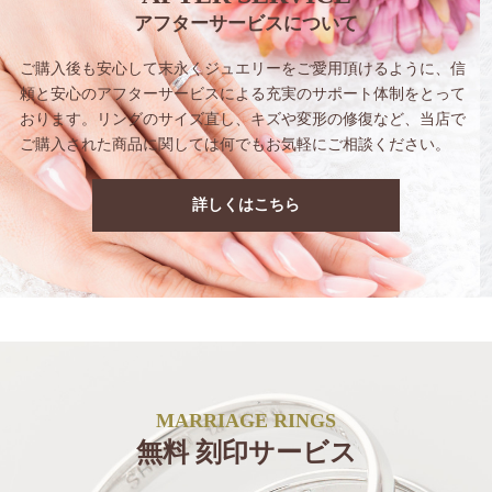
アフターサービスについて
ご購入後も安心して末永くジュエリーをご愛用
頂けるように、信
頼と安心のアフターサービス
による充実のサポート体制をとって
おります。
リングのサイズ直し、キズや変形の修復など、
当店で
ご購入された商品に関しては
何でもお気軽にご相談ください。
詳しくはこちら
MARRIAGE RINGS
無料 刻印サービス