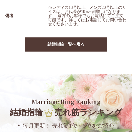
※レディス13号以上、メンズ20号以上のサ
イズは、お代金が10％~割増しになりま
備考
す。 遠方のお客様でもお電話にてご注文
可能です、詳しくはお電話にてお問い合わ
せくださいませ。
結婚指輪一覧へ戻る
Marriage Ring Ranking
結婚指輪
売れ筋ランキング
毎月更新！ 売れ筋1位～5位をご紹介