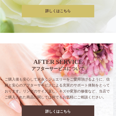
詳しくはこちら
AFTER SERVICE
アフターサービスについて
ご購入後も安心して末永くジュエリーをご愛用
頂けるように、信
頼と安心のアフターサービス
による充実のサポート体制をとって
おります。
リングのサイズ直し、キズや変形の修復など、
当店で
ご購入された商品に関しては
何でもお気軽にご相談ください。
詳しくはこちら