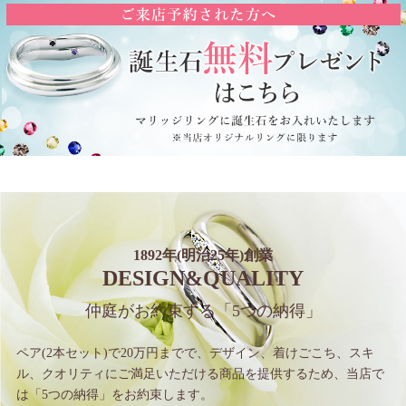
1892年(明治25年)創業
DESIGN&QUALITY
仲庭がお約束する
「5つの納得」
ペア(2本セット)で20万円までで、
デザイン、着けごこち、スキ
ル、クオリティに
ご満足いただける商品を提供するため、
当店で
は「5つの納得」をお約束します。