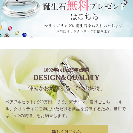
1892年(明治25年)創業
DESIGN&QUALITY
仲庭がお約束する
「5つの納得」
ペア(2本セット)で20万円までで、
デザイン、着けごこち、スキ
ル、クオリティに
ご満足いただける商品を提供するため、
当店で
は「5つの納得」をお約束します。
詳しくはこちら