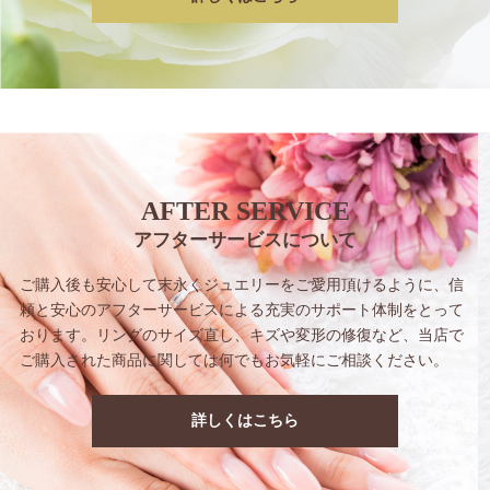
AFTER SERVICE
アフターサービスについて
ご購入後も安心して末永くジュエリーをご愛用
頂けるように、信
頼と安心のアフターサービス
による充実のサポート体制をとって
おります。
リングのサイズ直し、キズや変形の修復など、
当店で
ご購入された商品に関しては
何でもお気軽にご相談ください。
詳しくはこちら