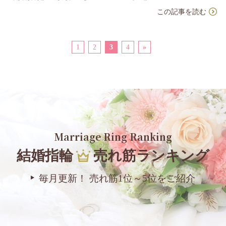
この記事を読む
1
2
3
4
»
Marriage Ring Ranking
結婚指輪
売れ筋ランキング
毎月更新！ 売れ筋1位～5位をご紹介